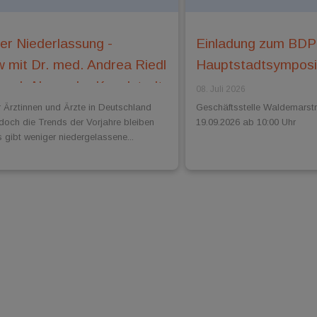
er Niederlassung -
Einladung zum BD
w mit Dr. med. Andrea Riedl
Hauptstadtsympos
 med. Alexander Kugelstadt
08. Juli 2026
r Ärztinnen und Ärzte in Deutschland
Geschäftsstelle Waldemarstr
 doch die Trends der Vorjahre bleiben
19.09.2026 ab 10:00 Uhr
 gibt weniger niedergelassene...