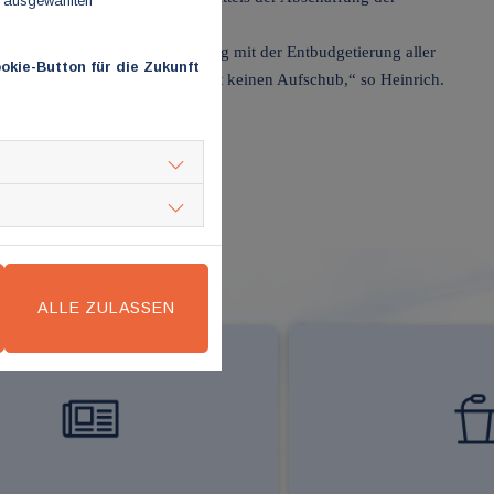
n ausgewählten
d ist geboten, dieses Feuer zügig mit der Entbudgetierung aller
okie-Button für die Zukunft
le des Gesundheitswesens duldet keinen Aufschub,“ so Heinrich.
ALLE ZULASSEN