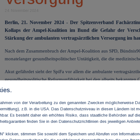
24. November 2024
Berlin, 21. November 2024 - Der Spitzenverband Fachärztin
Kollaps der Ampel-Koalition im Bund die Gefahr der Vers
Stärkung der ambulanten vertragsärztlichen Versorgung im hau
Nach dem Zusammenbruch der Ampel-Koalition aus SPD, Bündnis90/
monatelanger gesundheitspolitischer Untätigkeit, die die medizinisc
Akut gefährdet sieht der SpiFa vor allem die ambulante vertragsärztl
gesundheitspolitische Reformunfähigkeit bei den allseits bekannten 
Betriebskosten finanziell und strukturell zu kompensieren.
ies.
Hierzu Dr. Dirk Heinrich, SpiFa-Vorstandsvorsitzender: „Nachdem die
m Rahmen von der Verarbeitung zu den genannten Zwecken möglicherweise D
waren – Krankenhaus- und Notfallversorgung, Ambulantisierung, Entbü
rmittlung), z.B. in die USA. Das Datenschutzniveau in diesen Ländern ist mö
ar. Es besteht daher ein erhöhtes Risiko, dass staatliche Behörden auf di
dass die selbsternannte Zukunftskoalition durch eine Regierungsko
heitsgarantien finden Sie in den Datenschutzrichtlinien des jeweiligen Anbiete
der Gesundheitsversorgung als Lobbyisten durch den Bundesgesundhe
Gesetzentwürfe keine einzige Baustelle des Gesundheitswesens beseiti
 klicken, stimmen Sie sowohl dem Speichern und Abrufen von Informationen
Patientinnen und Patienten mit der Kostendämpfungskeule des GKV-Fi