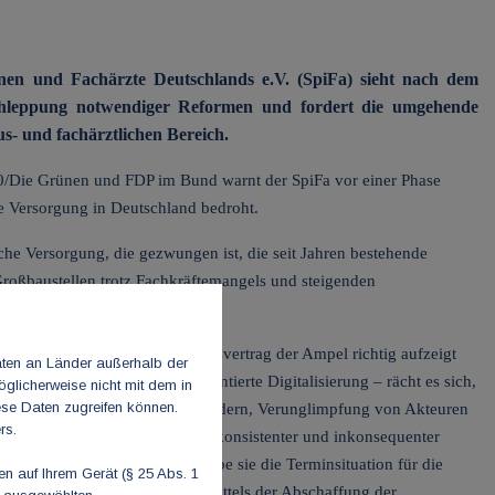
nen und Fachärzte Deutschlands e.V. (SpiFa) sieht nach dem
chleppung notwendiger Reformen und fordert die umgehende
s- und fachärztlichen Bereich.
Die Grünen und FDP im Bund warnt der SpiFa vor einer Phase
he Versorgung in Deutschland bedroht.
iche Versorgung, die gezwungen ist, die seit Jahren bestehende
Großbaustellen trotz Fachkräftemangels und steigenden
 Handlungsfelder im Koalitionsvertrag der Ampel richtig aufzeigt
aten an Länder außerhalb der
rokratisierung, anwenderorientierte Digitalisierung – rächt es sich,
glicherweise nicht mit dem in
ese Daten zugreifen können.
mmission, Geplänkel mit den Ländern, Verunglimpfung von Akteuren
rs.
itsminister und die Vorlage inkonsistenter und inkonsequenter
gt haben wird.“ Stattdessen habe sie die Terminsituation für die
 auf Ihrem Gerät (§ 25 Abs. 1
nanzstabilisierungsgesetzes mittels der Abschaffung der