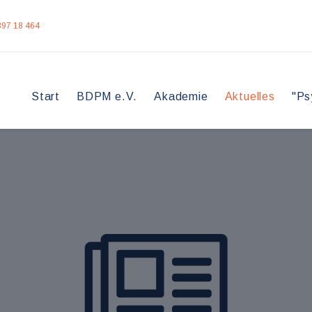
397 18 464
Start
BDPM e.V.
Akademie
Aktuelles
"Ps