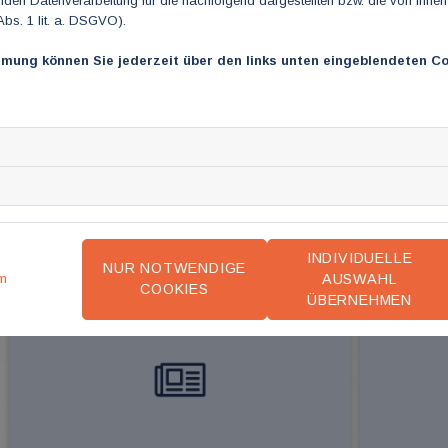
en Datenverarbeitung für die nachfolgend dargestellten bzw. die von Ihne
Abs. 1 lit. a. DSGVO).
Neupatientenregelung maßgeblich verschlechtert.
„Es brennt in der ambulanten haus- und fachärztlichen Versorgung un
mmung können Sie jederzeit über den links unten eingeblendeten Co
niedergelassener Ärztinnen und Ärzte zu löschen. Diese Großbaustel
INDIVIDUELLE
NUR NOTWENDIGE
AUSWAHL
m
COOKIES
ÜBERNEHMEN