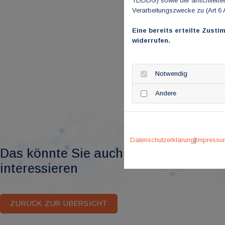
TDDDG) sowie der anschließend
Verarbeitungszwecke zu (Art 6 
Eine bereits erteilte Zusti
widerrufen.
Notwendig
Andere
Datenschutzerklärung
|
Impressu
Das könnte Sie auch
interessieren
ZURÜCK ZUR ÜBERSICHT