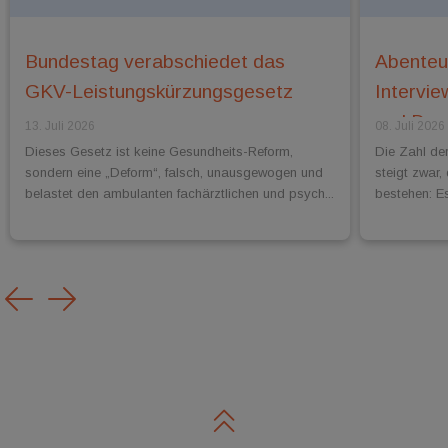
Bundestag verabschiedet das
Abenteu
GKV-Leistungskürzungsgesetz
Intervie
und Dr.
13. Juli 2026
08. Juli 2026
Dieses Gesetz ist keine Gesundheits-Reform,
Die Zahl de
sondern eine „Deform“, falsch, unausgewogen und
steigt zwar,
belastet den ambulanten fachärztlichen und psych...
bestehen: Es
Previous
Next