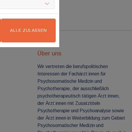
ALLE ZULASSEN
Über uns
Wir vertreten die berufspolitischen
Interessen der Fachärzt:innen für
Psychosomatische Medizin und
Psychotherapie, der ausschließlich
psychotherapeutisch tätigen Ärzt:innen,
der Ärzt:innen mit Zusatztiteln
Psychotherapie und Psychoanalyse sowie
der Ärzt:innen in Weiterbildung zum Gebiet
Psychosomatischer Medizin und