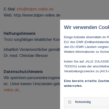
E-Mail:
info@bdpm-online.de
Web: http://www.bdpm-online.de
Wir verwenden Cook
Haftungshinweis
Einige Anbieter übermitteln i
Trotz sorgfältiger inhaltlicher Kontrolle übernehmen wir keine H
EU/ des EWR (Drittlanddatenübe
den EU-/EWR-Ländern vergleichb
Inhaltlich Verantwortlicher gemäß § 10 Absatz 3 MDStV:
Weitere Informationen zu Sicher
Dr. med. Christian Messer
Indem Sie auf „ALLE ZULASSEN"
TDDDG) sowie der anschließend
Verarbeitungszwecke zu (Art 6 
Datenschutzhinweis
Wir speichern personenbezogene Daten unserer Mitglieder (bei
Eine bereits erteilte Zusti
ist. Unter keinen Umständen geben wir Ihre Daten an Dritte w
widerrufen.
online.de
.
Notwendig