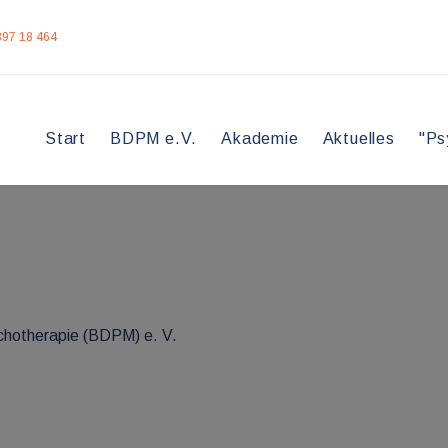
397 18 464
Start
BDPM e.V.
Akademie
Aktuelles
"Ps
chotherapie (BDPM) e. V.