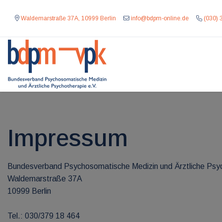
Waldemarstraße 37A, 10999 Berlin
info@bdpm-online.de
(030) 
Impressum
Bundesverband Psychosomatische Medizin und Ärztliche Psy
Waldemarstraße 37A
10999 Berlin
Tel.: 030/379 18 464