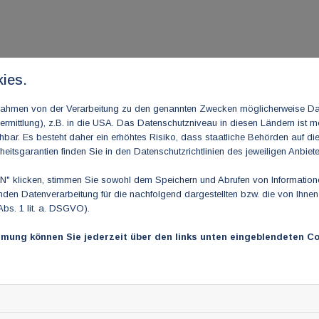
ies.
m Rahmen von der Verarbeitung zu den genannten Zwecken möglicherweise D
aftung für die Inhalte externer Links. Für den Inhalt der verlinkt
rmittlung), z.B. in die USA. Das Datenschutzniveau in diesen Ländern ist mö
ar. Es besteht daher ein erhöhtes Risiko, dass staatliche Behörden auf di
heitsgarantien finden Sie in den Datenschutzrichtlinien des jeweiligen Anbiete
 klicken, stimmen Sie sowohl dem Speichern und Abrufen von Informationen
en Datenverarbeitung für die nachfolgend dargestellten bzw. die von Ihne
Abs. 1 lit. a. DSGVO).
spielsweise Name, E-Mail-Adresse) nur in dem Umfang, wie es fü
mmung können Sie jederzeit über den links unten eingeblendeten Co
eiter. Wenn Sie detaillierte Informationen über Ihre gespeicher