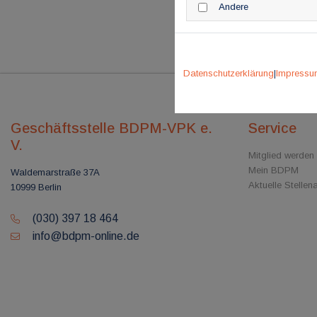
Andere
Datenschutzerklärung
|
Impressu
Geschäftsstelle BDPM-VPK e.
Service
V.
Mitglied werden
Mein BDPM
Waldemarstraße 37A
Aktuelle Stelle
10999 Berlin
(030) 397 18 464
info@bdpm-online.de