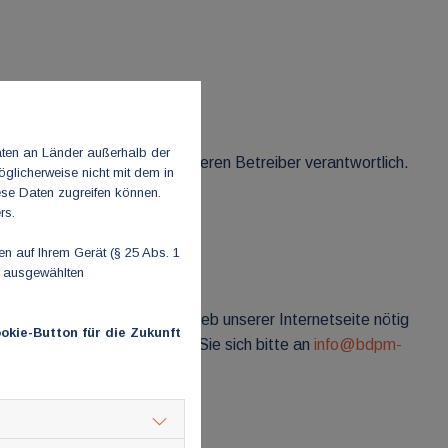
aten an Länder außerhalb der
en Seiten sind ausschließlich deren Betreiber verantwortlich.
glicherweise nicht mit dem in
ese Daten zugreifen können.
rs.
 auf Ihrem Gerät (§ 25 Abs. 1
n ausgewählten
r einen reibungslosen Betrieb unserer Internetseite nötig
okie-Button für die Zukunft
ten Daten wünschen, wenden Sie sich bitte an
info@bdpm-