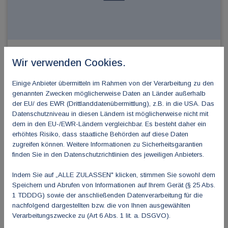
Wir verwenden Cookies.
Save the Date - 12. BDPM-VPK
Hauptstadt-Symposium Psychosomatik am
Einige Anbieter übermitteln im Rahmen von der Verarbeitung zu den
19.09.2026
genannten Zwecken möglicherweise Daten an Länder außerhalb
18. Juni 2026
der EU/ des EWR (Drittlanddatenübermittlung), z.B. in die USA. Das
BDPM- VPK 12. Hauptstadt-Symposium Psychosomatik 2026
Datenschutzniveau in diesen Ländern ist möglicherweise nicht mit
dem in den EU-/EWR-Ländern vergleichbar. Es besteht daher ein
erhöhtes Risiko, dass staatliche Behörden auf diese Daten
zugreifen können. Weitere Informationen zu Sicherheitsgarantien
finden Sie in den Datenschutzrichtlinien des jeweiligen Anbieters.
Indem Sie auf „ALLE ZULASSEN" klicken, stimmen Sie sowohl dem
Speichern und Abrufen von Informationen auf Ihrem Gerät (§ 25 Abs.
1 TDDDG) sowie der anschließenden Datenverarbeitung für die
nachfolgend dargestellten bzw. die von Ihnen ausgewählten
Verarbeitungszwecke zu (Art 6 Abs. 1 lit. a. DSGVO).