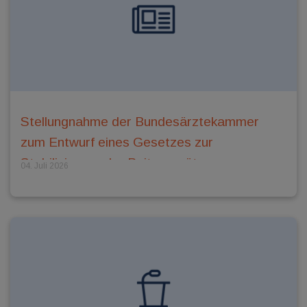
Stellungnahme der Bundesärztekammer
zum Entwurf eines Gesetzes zur
Stabilisierung der Beitragssätze vom
04. Juli 2026
18.06.2026