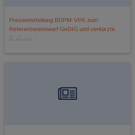
Pressemitteilung BDPM-VPK zum
Referentenentwurf GeDIG und verkürzte
Stellungnahme
03. Juni 2026