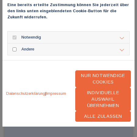
Eine bereits erteilte Zustimmung können Sie jederzeit über
den links unten eingeblendeten Cookie-Button für die
Zukunft widerrufen.
SpiFa: Ärzteproteste sind deutlicher
Weckruf für die Politik
Notwendig
10. Juni 2026
Andere
Berlin, 10. Juni 2026 – Vor dem Hintergrund der heutigen
bundesweiten Ärzteproteste mahnt der Spitzenverband
Fachärztinnen und Fachärzte Deu...
NUR NOTWENDIGE
COOKIES
INDIVIDUELLE
Datenschutzerklärung
|
Impressum
AUSWAHL
ÜBERNEHMEN
ALLE ZULASSEN