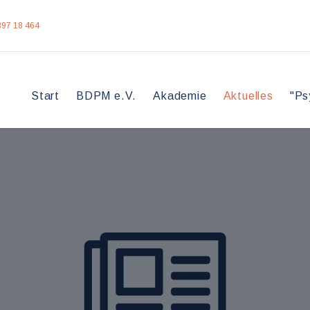
397 18 464
Start
BDPM e.V.
Akademie
Aktuelles
"Ps