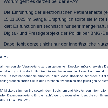
Worum geht es derzeit bei der ePA?
Die Einführung der elektronischen Patientenakte (eP
15.01.2025 im Gange. Ursprünglich sollte sie Mitte
klar: Es funktioniert technisch nur sehr mangelhaft
Digital- und Prestigeprojekt der Politik per BMG-D
Dabei fehlt derzeit nicht nur der innerärztliche Nu
und Datensicherheit schiebt die Verantwortung, die
ies.
diesem Land auf die Patienten und Behandelnden.
m Rahmen von der Verarbeitung zu den genannten Zwecken möglicherweise D
Die Patienten müssen für die Kontrolle ihrer Daten 
rmittlung), z.B. in die USA. Das Datenschutzniveau in diesen Ländern ist mö
angelegten Akten haben nur 3% bisher die technisc
ar. Es besteht daher ein erhöhtes Risiko, dass staatliche Behörden auf di
heitsgarantien finden Sie in den Datenschutzrichtlinien des jeweiligen Anbiete
Bei 97% der Versicherten werden von den Kranken
 klicken, stimmen Sie sowohl dem Speichern und Abrufen von Informationen
Daten auf zentralen Servern gespeichert.
en Datenverarbeitung für die nachfolgend dargestellten bzw. die von Ihne
Abs. 1 lit. a. DSGVO).
Beispielsweise für junge und psychisch belastete P