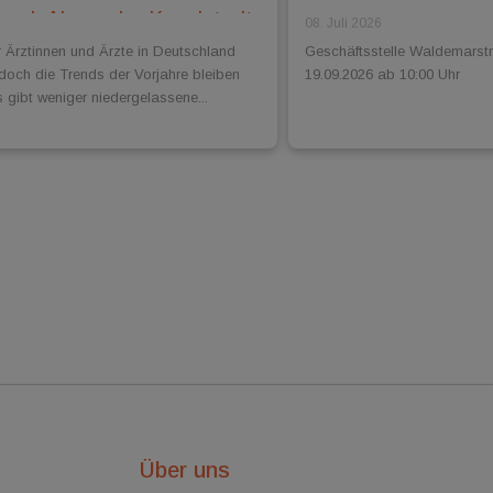
 med. Alexander Kugelstadt
08. Juli 2026
r Ärztinnen und Ärzte in Deutschland
Geschäftsstelle Waldemarstr
 doch die Trends der Vorjahre bleiben
19.09.2026 ab 10:00 Uhr
 gibt weniger niedergelassene...
Über uns