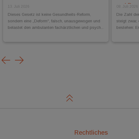
und Dr.
13. Juli 2026
08. Juli 2026
Dieses Gesetz ist keine Gesundheits-Reform,
Die Zahl de
sondern eine „Deform“, falsch, unausgewogen und
steigt zwar,
belastet den ambulanten fachärztlichen und psych...
bestehen: Es
Previous
Next
Rechtliches