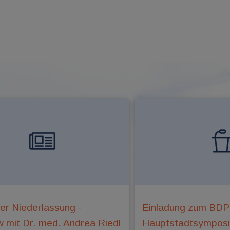
er Niederlassung -
Einladung zum BD
w mit Dr. med. Andrea Riedl
Hauptstadtsympos