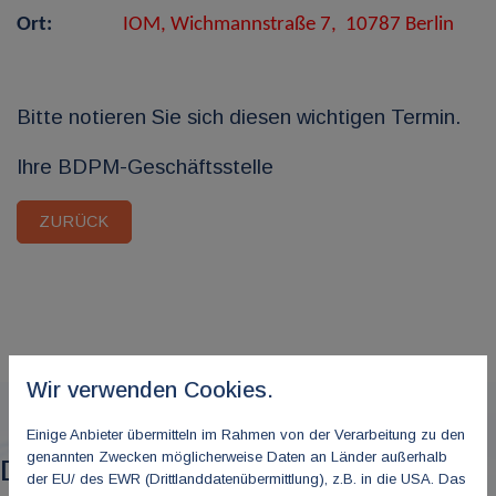
Ort:
IOM, Wichmannstraße 7, 10787 Berlin
Bitte notieren Sie sich diesen wichtigen Termin.
Ihre BDPM-Geschäftsstelle
ZURÜCK
Wir verwenden Cookies.
Einige Anbieter übermitteln im Rahmen von der Verarbeitung zu den
genannten Zwecken möglicherweise Daten an Länder außerhalb
Das könnte Sie auch interessieren
der EU/ des EWR (Drittlanddatenübermittlung), z.B. in die USA. Das