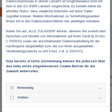
Datenschutzniveau in diesen Ländern ist möglicherweise nicht mit
dem in den EU-/EWR-Ländern vergleichbar. Es besteht daher ein
erhöhtes Risiko, dass staatliche Behörden auf diese Daten
ZURÜCK ZUR ÜBERSICHT
zugreifen können. Weitere Informationen zu Sicherheitsgarantien
finden Sie in den Datenschutzrichtlinien des jeweiligen Anbieters.
Indem Sie auf „ALLE ZULASSEN" klicken, stimmen Sie sowohl dem
Speichern und Abrufen von Informationen auf Ihrem Gerät (§ 25 Abs.
1 TDDDG) sowie der anschließenden Datenverarbeitung für die
nachfolgend dargestellten bzw. die von Ihnen ausgewählten
Verarbeitungszwecke zu (Art 6 Abs. 1 lit. a. DSGVO).
Eine bereits erteilte Zustimmung können Sie jederzeit über
den links unten eingeblendeten Cookie-Button für die
Zukunft widerrufen.
Bundestag verabschiedet das
Abenteue
GKV-Leistungskürzungsgesetz
Intervie
Notwendig
und Dr. 
13. Juli 2026
08. Juli 2026
Andere
Dieses Gesetz ist keine Gesundheits-Reform,
Die Zahl der
sondern eine „Deform“, falsch, unausgewogen und
steigt zwar, 
belastet den ambulanten fachärztlichen und psych...
bestehen: Es 