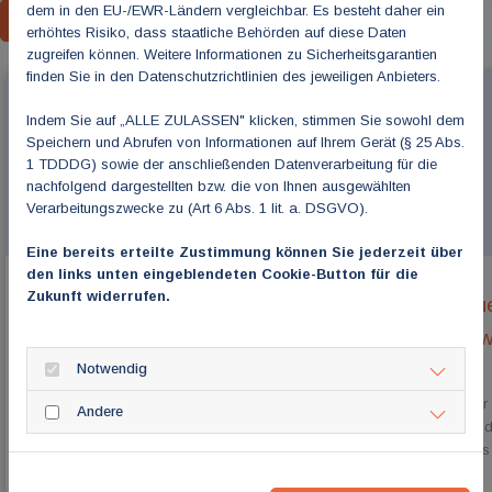
dem in den EU-/EWR-Ländern vergleichbar. Es besteht daher ein
ZURÜCK ZUR ÜBERSICHT
erhöhtes Risiko, dass staatliche Behörden auf diese Daten
zugreifen können. Weitere Informationen zu Sicherheitsgarantien
finden Sie in den Datenschutzrichtlinien des jeweiligen Anbieters.
Indem Sie auf „ALLE ZULASSEN" klicken, stimmen Sie sowohl dem
Speichern und Abrufen von Informationen auf Ihrem Gerät (§ 25 Abs.
1 TDDDG) sowie der anschließenden Datenverarbeitung für die
nachfolgend dargestellten bzw. die von Ihnen ausgewählten
Verarbeitungszwecke zu (Art 6 Abs. 1 lit. a. DSGVO).
Eine bereits erteilte Zustimmung können Sie jederzeit über
den links unten eingeblendeten Cookie-Button für die
Zukunft widerrufen.
Bundestag verabschiedet das
Abenteue
GKV-Leistungskürzungsgesetz
Intervie
und Dr. 
Notwendig
13. Juli 2026
08. Juli 2026
Dieses Gesetz ist keine Gesundheits-Reform,
Die Zahl der
Andere
sondern eine „Deform“, falsch, unausgewogen und
steigt zwar, 
belastet den ambulanten fachärztlichen und psych...
bestehen: Es 