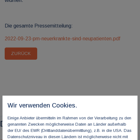
widmen.
Die gesamte Pressemitteilung:
2022-09-23-pm-neuerkrankte-sind-neupatienten.pdf
ZURÜCK
Wir verwenden Cookies.
Einige Anbieter übermitteln im Rahmen von der Verarbeitung zu den
Das könnte Sie auch interessieren
genannten Zwecken möglicherweise Daten an Länder außerhalb
der EU/ des EWR (Drittlanddatenübermittlung), z.B. in die USA. Das
Datenschutzniveau in diesen Ländern ist möglicherweise nicht mit