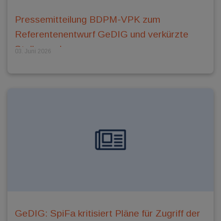
Pressemitteilung BDPM-VPK zum
Referentenentwurf GeDIG und verkürzte
Stellungnahme
03. Juni 2026
GeDIG: SpiFa kritisiert Pläne für Zugriff der