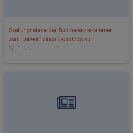
Stellungnahme der Bundesärztekammer
zum Entwurf eines Gesetzes zur
Stabilisierung der Beitragssätze vom
04. Juli 2026
18.06.2026