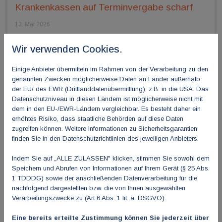
Krankenkassen auf Terminvergabe scharf
13. Mai 2026
Der Spitzenverband Fachärztinnen und Fachärzten
Wir verwenden Cookies.
Deutschlands e.V. (SpiFa) kritisiert im Referentenentwurf zum
Gesetz für Daten und digitale...
Einige Anbieter übermitteln im Rahmen von der Verarbeitung zu den
genannten Zwecken möglicherweise Daten an Länder außerhalb
der EU/ des EWR (Drittlanddatenübermittlung), z.B. in die USA. Das
Datenschutzniveau in diesen Ländern ist möglicherweise nicht mit
dem in den EU-/EWR-Ländern vergleichbar. Es besteht daher ein
erhöhtes Risiko, dass staatliche Behörden auf diese Daten
zugreifen können. Weitere Informationen zu Sicherheitsgarantien
finden Sie in den Datenschutzrichtlinien des jeweiligen Anbieters.
Indem Sie auf „ALLE ZULASSEN" klicken, stimmen Sie sowohl dem
Speichern und Abrufen von Informationen auf Ihrem Gerät (§ 25 Abs.
1 TDDDG) sowie der anschließenden Datenverarbeitung für die
nachfolgend dargestellten bzw. die von Ihnen ausgewählten
Verarbeitungszwecke zu (Art 6 Abs. 1 lit. a. DSGVO).
SpiFa kritisiert Kabinettsbeschluss zur GKV-
Eine bereits erteilte Zustimmung können Sie jederzeit über