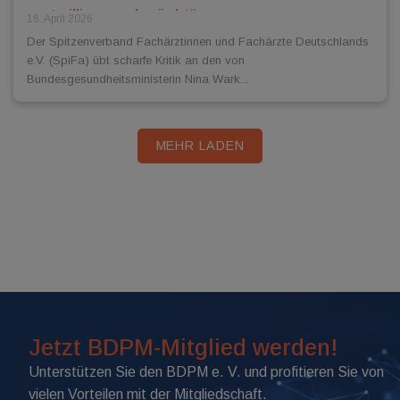
mutwillig geschwächt“
16. April 2026
Der Spitzenverband Fachärztinnen und Fachärzte Deutschlands
e.V. (SpiFa) übt scharfe Kritik an den von
Bundesgesundheitsministerin Nina Wark...
MEHR LADEN
Jetzt BDPM-Mitglied werden!
Unterstützen Sie den BDPM e. V. und profitieren Sie von
vielen Vorteilen mit der Mitgliedschaft.