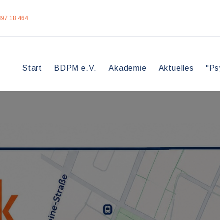
397 18 464
Start
BDPM e.V.
Akademie
Aktuelles
"Ps