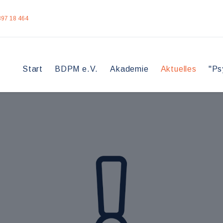
397 18 464
Start
BDPM e.V.
Akademie
Aktuelles
"Ps