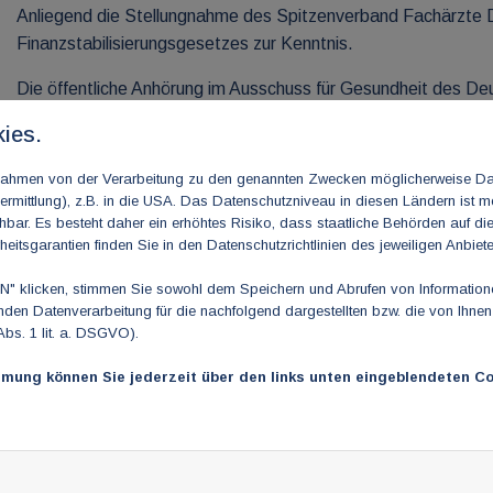
Anliegend die Stellungnahme des Spitzenverband Fachärzte 
Finanzstabilisierungsgesetzes zur Kenntnis.
Die öffentliche Anhörung im Ausschuss für Gesundheit des D
fest für kommenden Mittwoch, den 28. September 2022 termi
ies.
m Rahmen von der Verarbeitung zu den genannten Zwecken möglicherweise D
rmittlung), z.B. in die USA. Das Datenschutzniveau in diesen Ländern ist mö
2022-09-22-spifa-stellungnahme-zum-rege-gkv-finstg-final.p
ar. Es besteht daher ein erhöhtes Risiko, dass staatliche Behörden auf di
heitsgarantien finden Sie in den Datenschutzrichtlinien des jeweiligen Anbiete
 klicken, stimmen Sie sowohl dem Speichern und Abrufen von Informationen
en Datenverarbeitung für die nachfolgend dargestellten bzw. die von Ihne
Abs. 1 lit. a. DSGVO).
mmung können Sie jederzeit über den links unten eingeblendeten Co