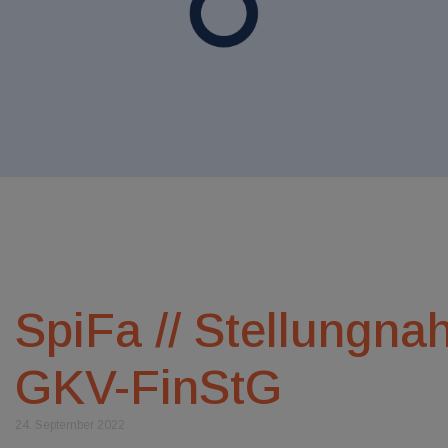
SpiFa // Stellung
GKV-FinStG
24. September 2022