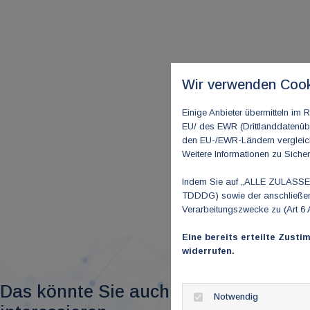
Wir verwenden Cook
Einige Anbieter übermitteln i
EU/ des EWR (Drittlanddatenübe
den EU-/EWR-Ländern vergleichb
Weitere Informationen zu Sicher
Indem Sie auf „ALLE ZULASSEN"
TDDDG) sowie der anschließend
Verarbeitungszwecke zu (Art 6 
Eine bereits erteilte Zusti
widerrufen.
Das könnte Sie auch
Notwendig