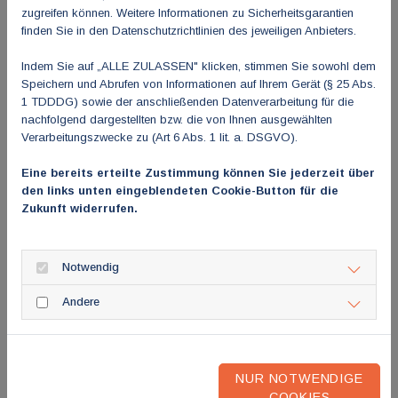
zugreifen können. Weitere Informationen zu Sicherheitsgarantien
Kassenärztinnen und -ärzte erhoben – und blenden dabei auch
finden Sie in den Datenschutzrichtlinien des jeweiligen Anbieters.
noch bewusst aus, dass Arztpraxen außerhalb ihrer
Kassenzulassung als freie Wirtschaftsbetriebe arbeiten“, erklärt
Indem Sie auf „ALLE ZULASSEN" klicken, stimmen Sie sowohl dem
Heinrich weiter. „Wie Ärztinnen und Ärzte ihre Praxis außerhalb
Speichern und Abrufen von Informationen auf Ihrem Gerät (§ 25 Abs.
1 TDDDG) sowie der anschließenden Datenverarbeitung für die
ihrer kassenärztlichen Verpflichtung führen, welches Zeitbudget
nachfolgend dargestellten bzw. die von Ihnen ausgewählten
sie wofür aufwenden und welche unternehmerischen
Verarbeitungszwecke zu (Art 6 Abs. 1 lit. a. DSGVO).
Entscheidungen sie treffen, damit ihre Praxen wirtschaftlich
tragfähig sind und bleiben, bleibt alleine ihnen überlassen.“
Eine bereits erteilte Zustimmung können Sie jederzeit über
den links unten eingeblendeten Cookie-Button für die
Der SpiFa fordert daher die Politik, die gesetzlichen
Zukunft widerrufen.
Krankenkassen und insbesondere auch die Medien auf, die
Diskussion über Wartezeiten und Terminvergabe endlich
Notwendig
sachlich zu führen und die wahren Ursachen – wie
Budgetierung, steigende Bürokratiebelastung, Fachkräftemangel
Andere
und eine unzureichende Finanzierung der GKV-Versorgung – in
den Fokus zu rücken.
„Diese immerwährende Neiddebatte lenkt von den dringend
NUR NOTWENDIGE
COOKIES