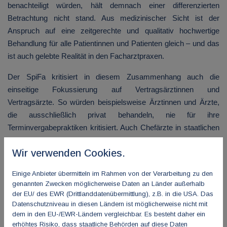
benachteiligt würden, hält demnach einer differenzierten
Betrachtung nicht stand. Aus medizinischer Sicht ist der
Anspruch auf eine zeitgerechte und qualitativ hochwertige
Behandlung für alle Patientinnen und Patienten gleich – und das
ist auch gelebte Realität in den Facharztpraxen.
Der SpiFa kritisiert in diesem Zusammenhang auch die
einseitige Fokussierung auf Vertragsärztinnen und
Vertragsärzte. So würden beispielsweise Ärztinnen und Ärzte,
die ausschließlich privat behandeln, nie für ihre
Terminvergabepraktiken kritisiert. Auch Chefärzte in staatlichen
(!) Kliniken böten Privat- oder Chefarzttermine an – ohne dass
Wir verwenden Cookies.
dies gesellschaftlich oder politisch hinterfragt würde. Die
Ungleichbehandlungs-Debatte werde so gerade auf
den
Teil der
Einige Anbieter übermitteln im Rahmen von der Verarbeitung zu den
Ärzteschaft verkürzt, der bereitwillig gesetzlich Versicherte in
genannten Zwecken möglicherweise Daten an Länder außerhalb
vollem Auftragsumfang behandle und verzerre das Bild der
der EU/ des EWR (Drittlanddatenübermittlung), z.B. in die USA. Das
Versorgungsrealität.
Datenschutzniveau in diesen Ländern ist möglicherweise nicht mit
dem in den EU-/EWR-Ländern vergleichbar. Es besteht daher ein
„Die Vorwürfe werden reflexartig und fast ausschließlich gegen
erhöhtes Risiko, dass staatliche Behörden auf diese Daten