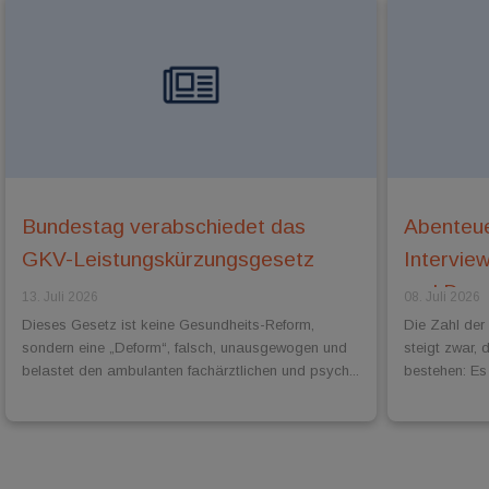
Bundestag verabschiedet das
Abenteue
GKV-Leistungskürzungsgesetz
Intervie
und Dr. 
13. Juli 2026
08. Juli 2026
Dieses Gesetz ist keine Gesundheits-Reform,
Die Zahl der
sondern eine „Deform“, falsch, unausgewogen und
steigt zwar, 
belastet den ambulanten fachärztlichen und psych...
bestehen: Es 