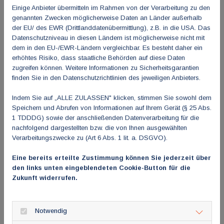
Einige Anbieter übermitteln im Rahmen von der Verarbeitung zu den
können Sie punkten: Fortbildungspunkte
genannten Zwecken möglicherweise Daten an Länder außerhalb
von der Ärztekammer sind genehmigt.
der EU/ des EWR (Drittlanddatenübermittlung), z.B. in die USA. Das
Datenschutzniveau in diesen Ländern ist möglicherweise nicht mit
dem in den EU-/EWR-Ländern vergleichbar. Es besteht daher ein
erhöhtes Risiko, dass staatliche Behörden auf diese Daten
zugreifen können. Weitere Informationen zu Sicherheitsgarantien
finden Sie in den Datenschutzrichtlinien des jeweiligen Anbieters.
Indem Sie auf „ALLE ZULASSEN" klicken, stimmen Sie sowohl dem
Speichern und Abrufen von Informationen auf Ihrem Gerät (§ 25 Abs.
1 TDDDG) sowie der anschließenden Datenverarbeitung für die
nachfolgend dargestellten bzw. die von Ihnen ausgewählten
Verarbeitungszwecke zu (Art 6 Abs. 1 lit. a. DSGVO).
Eine bereits erteilte Zustimmung können Sie jederzeit über
Teilnahmegebühren
den links unten eingeblendeten Cookie-Button für die
Zukunft widerrufen.
Regulär
90,00 EUR
Notwendig
Mitglieder BDPM
50,00 EUR