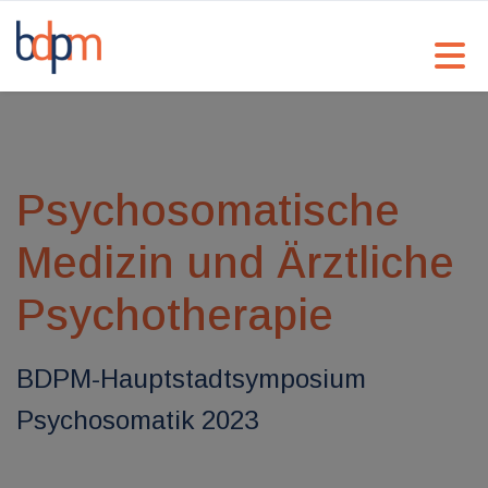
Psychosomatische
Medizin und Ärztliche
Psychotherapie
BDPM-Hauptstadtsymposium
Psychosomatik 2023