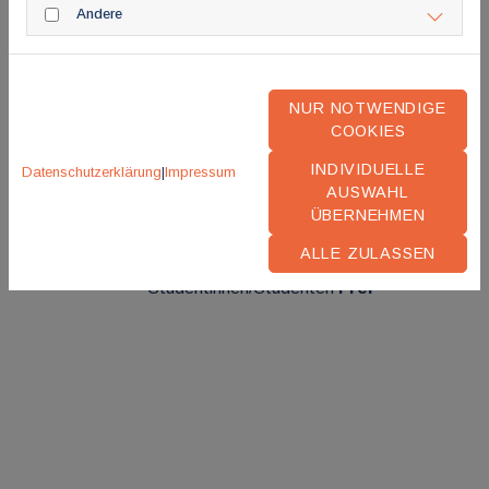
Andere
DGPM-Mitglieder
50,00 EUR
NUR NOTWENDIGE
COOKIES
Mitglieder MEDI
50,00 EUR
INDIVIDUELLE
Datenschutzerklärung
|
Impressum
AUSWAHL
ÜBERNEHMEN
Arzt/Innen in WB
10,00 EUR
ALLE ZULASSEN
Studentinnen/Studenten
Frei