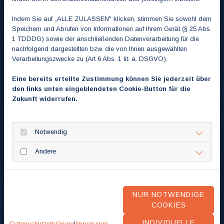
Indem Sie auf „ALLE ZULASSEN" klicken, stimmen Sie sowohl dem
Speichern und Abrufen von Informationen auf Ihrem Gerät (§ 25 Abs.
1 TDDDG) sowie der anschließenden Datenverarbeitung für die
nachfolgend dargestellten bzw. die von Ihnen ausgewählten
Danke für Ihre
Verarbeitungszwecke zu (Art 6 Abs. 1 lit. a. DSGVO).
Nachricht.
Eine bereits erteilte Zustimmung können Sie jederzeit über
den links unten eingeblendeten Cookie-Button für die
Zukunft widerrufen.
Wir werden uns umgehend bei Ihnen melden.
Notwendig
ZURÜCK ZUR HAUPTSEITE
Andere
NUR NOTWENDIGE
COOKIES
INDIVIDUELLE
Datenschutzerklärung
|
Impressum